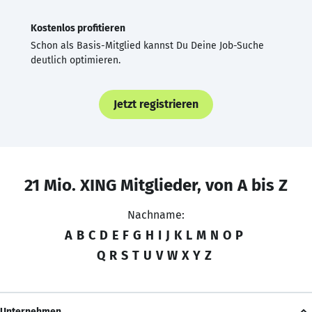
Kostenlos profitieren
Schon als Basis-Mitglied kannst Du Deine Job-Suche
deutlich optimieren.
Jetzt registrieren
21 Mio. XING Mitglieder, von A bis Z
Nachname:
A
B
C
D
E
F
G
H
I
J
K
L
M
N
O
P
Q
R
S
T
U
V
W
X
Y
Z
Unternehmen