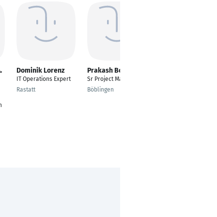
.
Dominik Lorenz
Prakash Borade
Stavro Vitiello
IT Operations Expert
Sr Project Manager
Managing Director /
Country Lead
Rastatt
Böblingen
Switzerland
n
Wallisellen