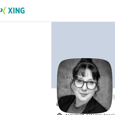
Kelly-Joy Kröber
ist offen für Projekte. 🔎