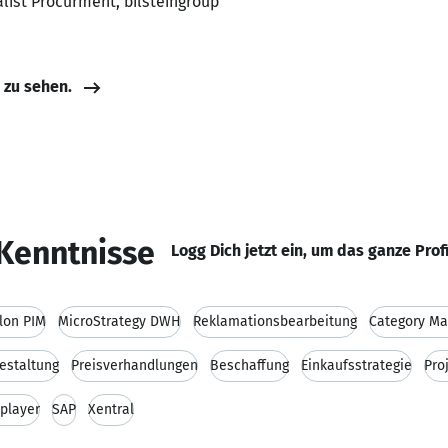
alist Procurment, bilsteingroup
e zu sehen.
Kenntnisse
Logg Dich jetzt ein, um das ganze Prof
lon PIM
MicroStrategy DWH
Reklamationsbearbeitung
Category M
estaltung
Preisverhandlungen
Beschaffung
Einkaufsstrategie
Pro
player
SAP
Xentral