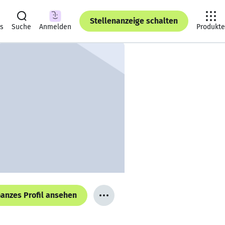
Stellenanzeige schalten
ts
Suche
Anmelden
Produkte
anzes Profil ansehen