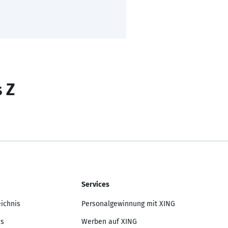
s Z
Services
eichnis
Personalgewinnung mit XING
is
Werben auf XING