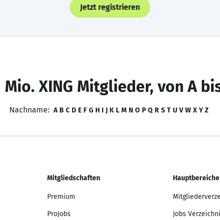
Jetzt registrieren
 Mio. XING Mitglieder, von A bi
Nachname:
A
B
C
D
E
F
G
H
I
J
K
L
M
N
O
P
Q
R
S
T
U
V
W
X
Y
Z
Mitgliedschaften
Hauptbereiche
Premium
Mitgliederverz
ProJobs
Jobs Verzeichn