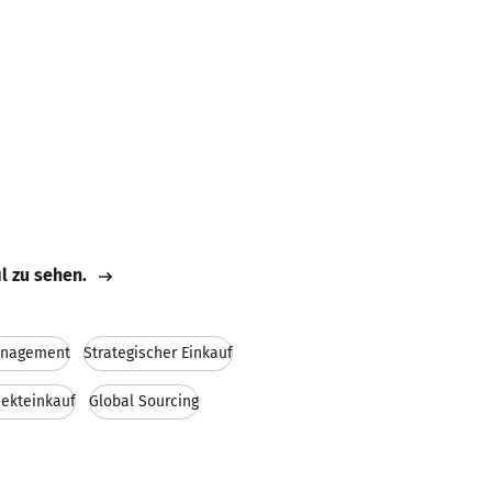
il zu sehen.
anagement
Strategischer Einkauf
jekteinkauf
Global Sourcing