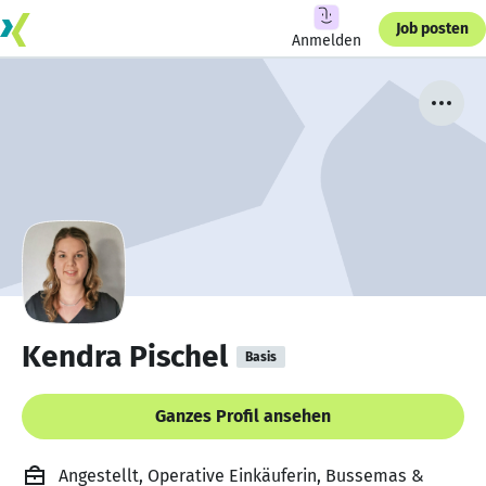
Job posten
Anmelden
Kendra Pischel
Basis
Ganzes Profil ansehen
Angestellt, Operative Einkäuferin, Bussemas &