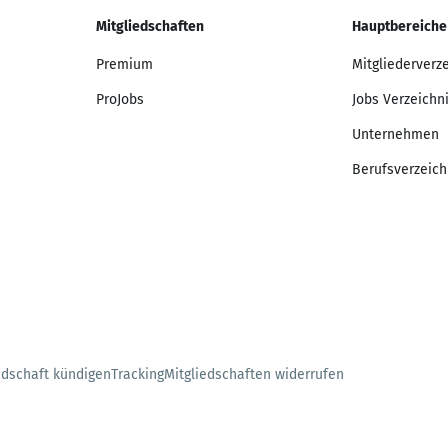
Mitgliedschaften
Hauptbereiche
Premium
Mitgliederverz
ProJobs
Jobs Verzeichn
Unternehmen
Berufsverzeich
edschaft kündigen
Tracking
Mitgliedschaften widerrufen