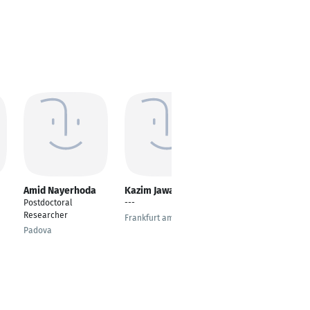
Amid Nayerhoda
Kazim Jawad
Dr. Rufina Mathew
Postdoctoral
---
Dietetics In charge
Researcher
Frankfurt am Main
Magdeburg
Padova