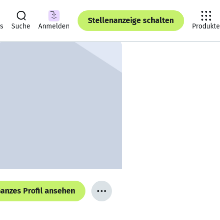
Stellenanzeige schalten
ts
Suche
Anmelden
Produkte
anzes Profil ansehen