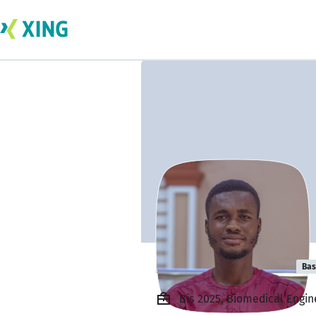
Kenneth Oteng
Bas
Bis 2025, Biomedical Engin