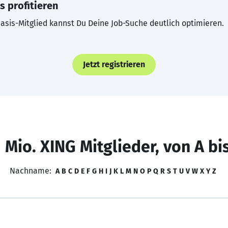
s profitieren
asis-Mitglied kannst Du Deine Job-Suche deutlich optimieren.
Jetzt registrieren
 Mio. XING Mitglieder, von A bi
Nachname:
A
B
C
D
E
F
G
H
I
J
K
L
M
N
O
P
Q
R
S
T
U
V
W
X
Y
Z