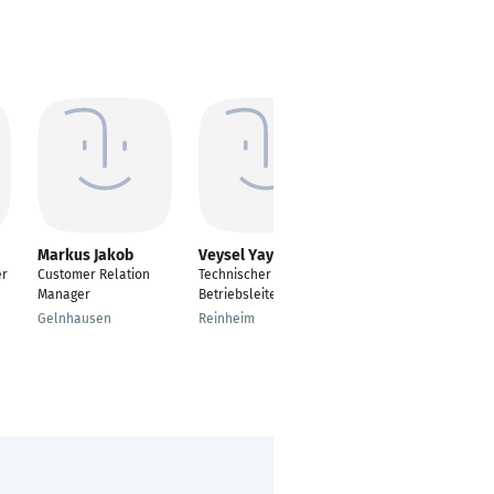
Markus Jakob
Veysel Yaylali
Hendrik Pohlmann
er
Customer Relation
Technischer
Techn. ZEICHNER / BIM
Manager
Betriebsleiter
Koordinator
Gelnhausen
Reinheim
Berlin