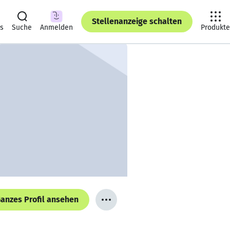
Stellenanzeige schalten
ts
Suche
Anmelden
Produkte
anzes Profil ansehen