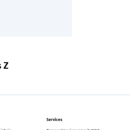
s Z
Services