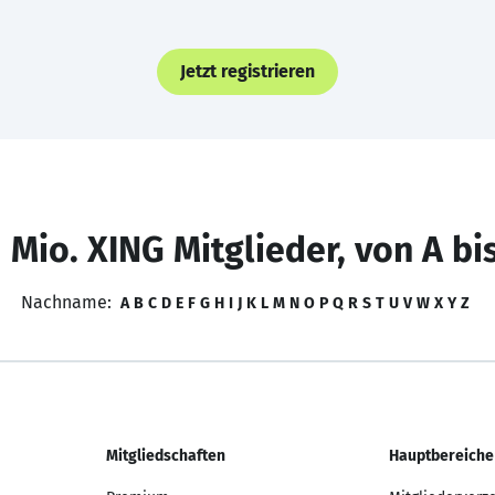
Jetzt registrieren
 Mio. XING Mitglieder, von A bi
Nachname:
A
B
C
D
E
F
G
H
I
J
K
L
M
N
O
P
Q
R
S
T
U
V
W
X
Y
Z
Mitgliedschaften
Hauptbereiche