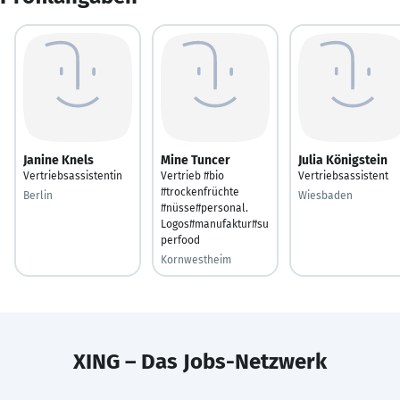
Janine Knels
Mine Tuncer
Julia Königstein
Vertriebsassistentin
Vertrieb #bio
Vertriebsassistent
#trockenfrüchte
Berlin
Wiesbaden
#nüsse#personal.
Logos#manufaktur#su
perfood
Kornwestheim
XING – Das Jobs-Netzwerk