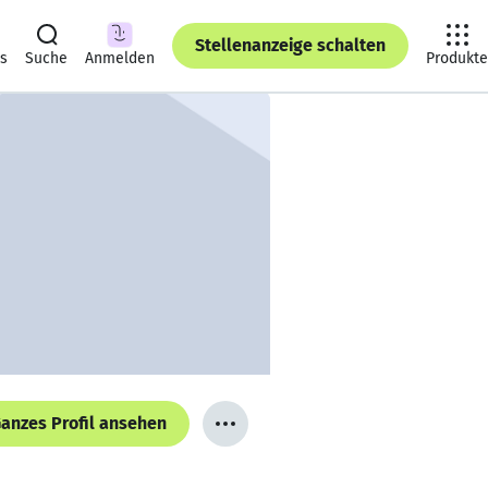
Stellenanzeige schalten
ts
Suche
Anmelden
Produkte
anzes Profil ansehen