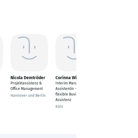
Nicola Demtröder
Corinna Will
Graziella Helber
Projektassistenz &
Interim Management
Assistentin der
Office Management
Assistentin - Ihre
Geschäftsleitung
flexible Business
Hannover und Berlin
Bönnigheim
Assistenz
Köln