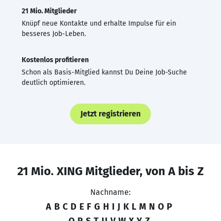
21 Mio. Mitglieder
Knüpf neue Kontakte und erhalte Impulse für ein
besseres Job-Leben.
Kostenlos profitieren
Schon als Basis-Mitglied kannst Du Deine Job-Suche
deutlich optimieren.
Jetzt registrieren
21 Mio. XING Mitglieder, von A bis Z
Nachname:
A
B
C
D
E
F
G
H
I
J
K
L
M
N
O
P
Q
R
S
T
U
V
W
X
Y
Z