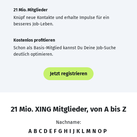
21 Mio. Mitglieder
Knüpf neue Kontakte und erhalte Impulse für ein
besseres Job-Leben.
Kostenlos profitieren
Schon als Basis-Mitglied kannst Du Deine Job-Suche
deutlich optimieren.
Jetzt registrieren
21 Mio. XING Mitglieder, von A bis Z
Nachname:
A
B
C
D
E
F
G
H
I
J
K
L
M
N
O
P