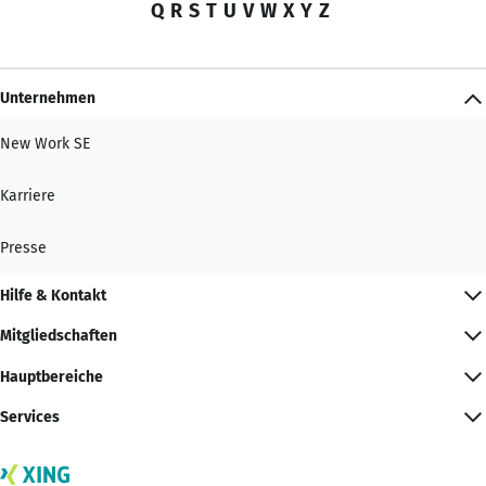
Q
R
S
T
U
V
W
X
Y
Z
Unternehmen
New Work SE
Karriere
Presse
Hilfe & Kontakt
Mitgliedschaften
Hauptbereiche
Services