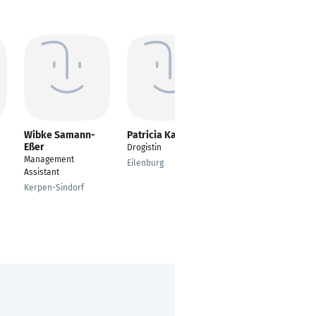
Wibke Samann-
Patricia Kaplan
Jessica Dreblow
Eßer
Drogistin
Serviceprozessoptimi
Management
erung und -
Eilenburg
Assistant
Controlling
Kerpen-Sindorf
Vlotho