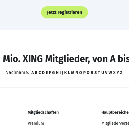
Jetzt registrieren
 Mio. XING Mitglieder, von A bi
Nachname:
A
B
C
D
E
F
G
H
I
J
K
L
M
N
O
P
Q
R
S
T
U
V
W
X
Y
Z
Mitgliedschaften
Hauptbereiche
Premium
Mitgliederverz