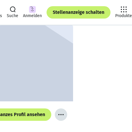
Stellenanzeige schalten
ts
Suche
Anmelden
Produkte
anzes Profil ansehen