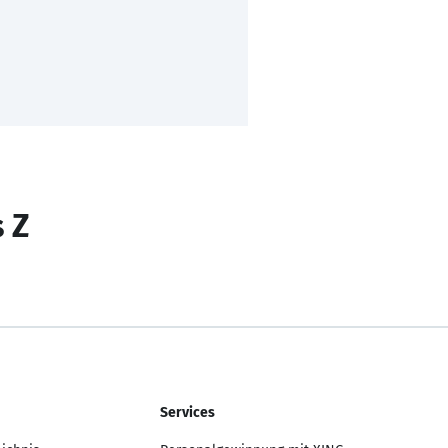
s Z
Services