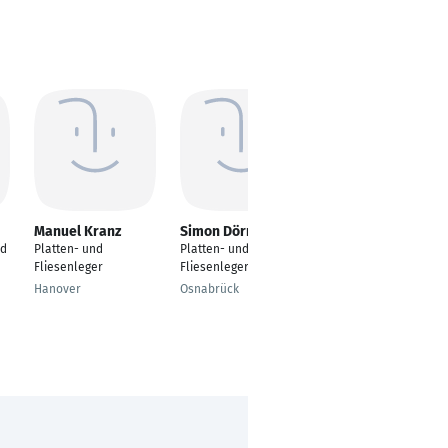
Manuel Kranz
Simon Dörr
Darius
Kramkowski
nd
Platten- und
Platten- und
Fliesen Platten
Fliesenleger
Fliesenleger
Mosaikleger
Hanover
Osnabrück
Solingen