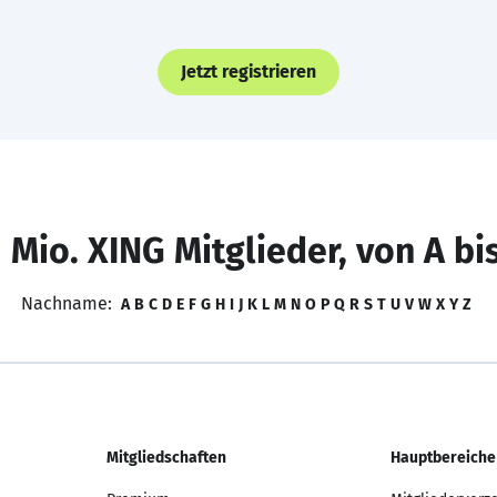
Jetzt registrieren
 Mio. XING Mitglieder, von A bi
Nachname:
A
B
C
D
E
F
G
H
I
J
K
L
M
N
O
P
Q
R
S
T
U
V
W
X
Y
Z
Mitgliedschaften
Hauptbereiche