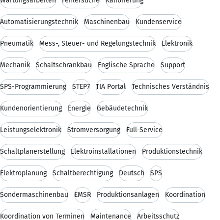
Wartungsarbeiten
Fehlersuche
Kalibrierung
Automatisierungstechnik
Maschinenbau
Kundenservice
Pneumatik
Mess-, Steuer- und Regelungstechnik
Elektronik
Mechanik
Schaltschrankbau
Englische Sprache
Support
SPS-Programmierung
STEP7
TIA Portal
Technisches Verständnis
Kundenorientierung
Energie
Gebäudetechnik
Leistungselektronik
Stromversorgung
Full-Service
Schaltplanerstellung
Elektroinstallationen
Produktionstechnik
Elektroplanung
Schaltberechtigung
Deutsch
SPS
Sondermaschinenbau
EMSR
Produktionsanlagen
Koordination
Koordination von Terminen
Maintenance
Arbeitsschutz