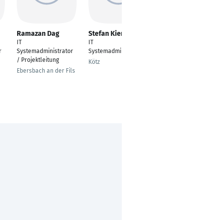
Ramazan Dag
Stefan Kiener
Maurits Guth
IT
IT
Leitung IT und
r
Systemadministrator
Systemadministrator
Digitales Services , IT-
/ Projektleitung
Systemadministrator
Kötz
Ebersbach an der Fils
Hopsten