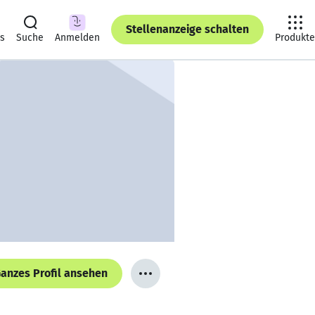
Stellenanzeige schalten
ts
Suche
Anmelden
Produkte
anzes Profil ansehen