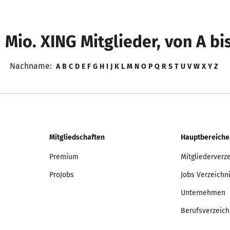
 Mio. XING Mitglieder, von A bi
Nachname:
A
B
C
D
E
F
G
H
I
J
K
L
M
N
O
P
Q
R
S
T
U
V
W
X
Y
Z
Mitgliedschaften
Hauptbereiche
Premium
Mitgliederverz
ProJobs
Jobs Verzeichn
Unternehmen
Berufsverzeich