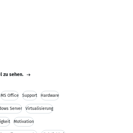
il zu sehen.
MS Office
Support
Hardware
dows Server
Virtualisierung
igkeit
Motivation