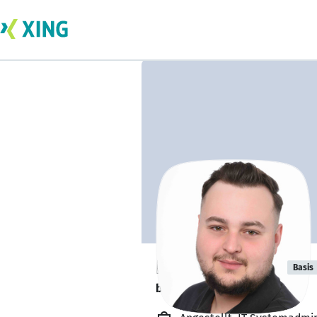
Kevin Deibele
Basis
bildet sich zurzeit weiter. 🎓