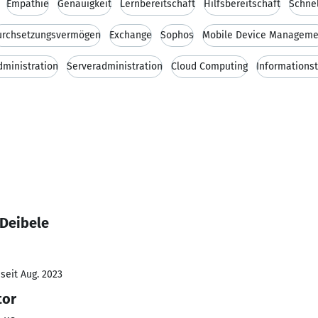
Empathie
Genauigkeit
Lernbereitschaft
Hilfsbereitschaft
Schne
urchsetzungsvermögen
Exchange
Sophos
Mobile Device Manageme
ministration
Serveradministration
Cloud Computing
Informations
 Deibele
seit Aug. 2023
tor