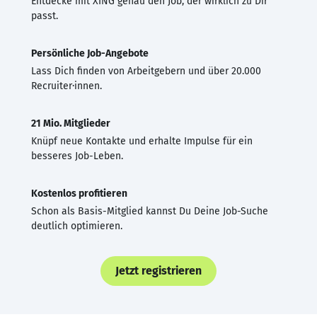
Entdecke mit XING genau den Job, der wirklich zu Dir
passt.
Persönliche Job-Angebote
Lass Dich finden von Arbeitgebern und über 20.000
Recruiter·innen.
21 Mio. Mitglieder
Knüpf neue Kontakte und erhalte Impulse für ein
besseres Job-Leben.
Kostenlos profitieren
Schon als Basis-Mitglied kannst Du Deine Job-Suche
deutlich optimieren.
Jetzt registrieren