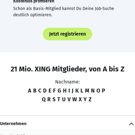
Kostenlos profitieren
Schon als Basis-Mitglied kannst Du Deine Job-Suche
deutlich optimieren.
Jetzt registrieren
21 Mio. XING Mitglieder, von A bis Z
Nachname:
A
B
C
D
E
F
G
H
I
J
K
L
M
N
O
P
Q
R
S
T
U
V
W
X
Y
Z
Unternehmen