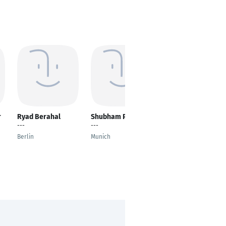
r
Ryad Berahal
Shubham Pujari
Amit Gohil
---
---
Software Lead
Engineer
Berlin
Munich
Linnich