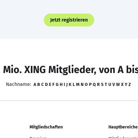
Jetzt registrieren
 Mio. XING Mitglieder, von A bi
Nachname:
A
B
C
D
E
F
G
H
I
J
K
L
M
N
O
P
Q
R
S
T
U
V
W
X
Y
Z
Mitgliedschaften
Hauptbereiche