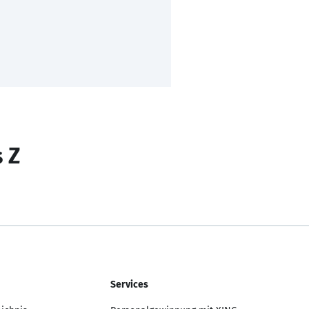
s Z
Services