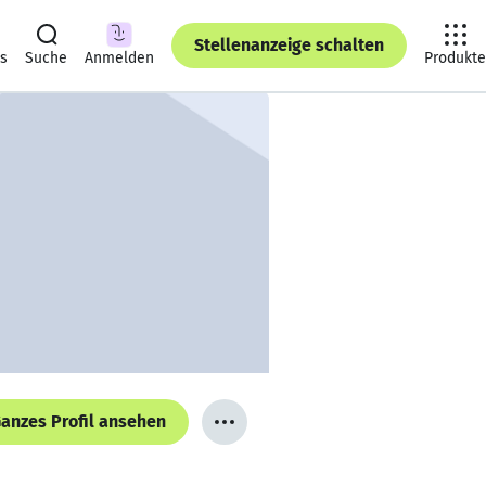
Stellenanzeige schalten
ts
Suche
Anmelden
Produkte
anzes Profil ansehen