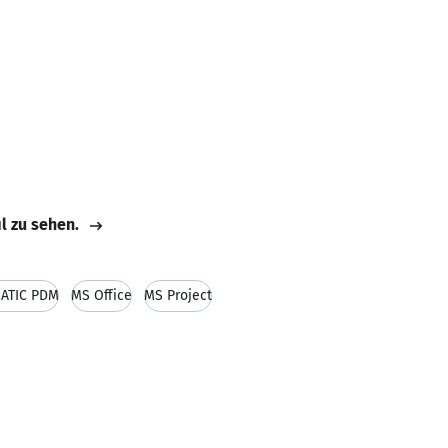
il zu sehen.
MATIC PDM
MS Office
MS Project