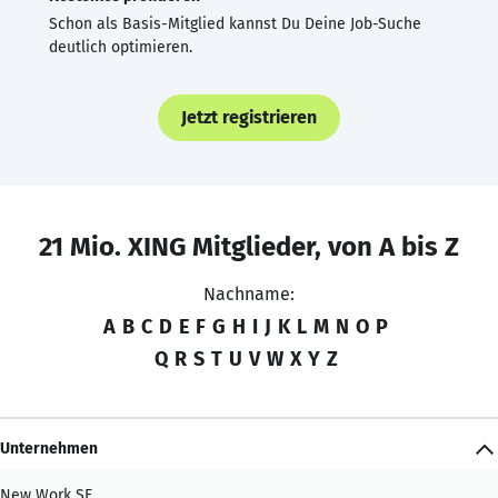
Schon als Basis-Mitglied kannst Du Deine Job-Suche
deutlich optimieren.
Jetzt registrieren
21 Mio. XING Mitglieder, von A bis Z
Nachname:
A
B
C
D
E
F
G
H
I
J
K
L
M
N
O
P
Q
R
S
T
U
V
W
X
Y
Z
Unternehmen
New Work SE