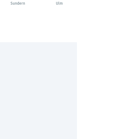
Sundern
Ulm
Jettingen-Scheppach