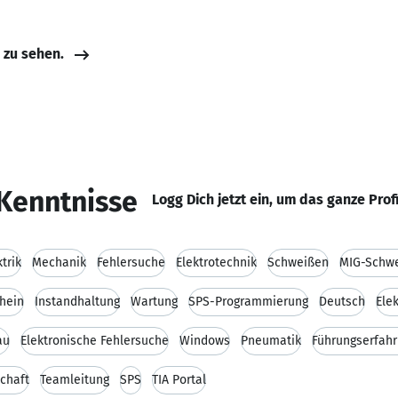
e zu sehen.
Kenntnisse
Logg Dich jetzt ein, um das ganze Prof
ktrik
Mechanik
Fehlersuche
Elektrotechnik
Schweißen
MIG-Schw
hein
Instandhaltung
Wartung
SPS-Programmierung
Deutsch
Ele
au
Elektronische Fehlersuche
Windows
Pneumatik
Führungserfah
chaft
Teamleitung
SPS
TIA Portal