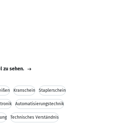
il zu sehen.
eißen
Kranschein
Staplerschein
ktronik
Automatisierungstechnik
rung
Technisches Verständnis