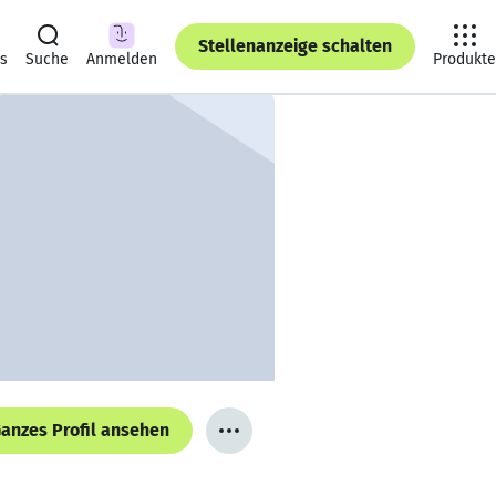
Stellenanzeige schalten
ts
Suche
Anmelden
Produkte
anzes Profil ansehen