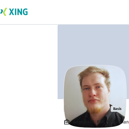
Kevin Hader
Basis
Angestellt, RME Technicia