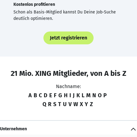
Kostenlos profitieren
Schon als Basis-Mitglied kannst Du Deine Job-Suche
deutlich optimieren.
Jetzt registrieren
21 Mio. XING Mitglieder, von A bis Z
Nachname:
A
B
C
D
E
F
G
H
I
J
K
L
M
N
O
P
Q
R
S
T
U
V
W
X
Y
Z
Unternehmen