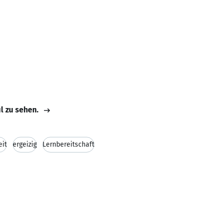
il zu sehen.
eit
ergeizig
Lernbereitschaft