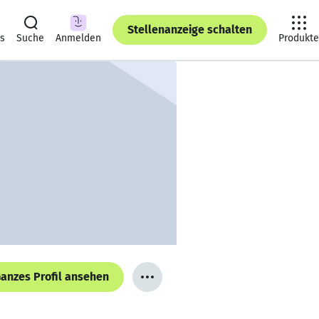
Stellenanzeige schalten
ts
Suche
Anmelden
Produkte
anzes Profil ansehen