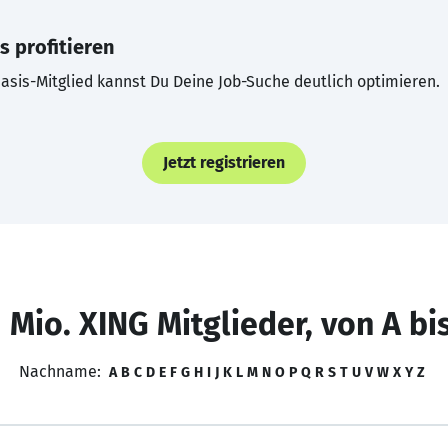
s profitieren
asis-Mitglied kannst Du Deine Job-Suche deutlich optimieren.
Jetzt registrieren
 Mio. XING Mitglieder, von A bi
Nachname:
A
B
C
D
E
F
G
H
I
J
K
L
M
N
O
P
Q
R
S
T
U
V
W
X
Y
Z