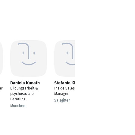
Daniela Kunath
Stefanie Kirsch
Ibrahim Dukolli
er
Bildungsarbeit &
Inside Sales Account
Kundenberater
psychosoziale
Manager
Ibbenbüren
Beratung
Salzgitter
München