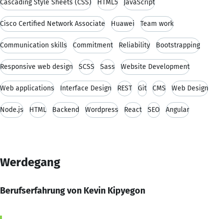
Cascading Style Sheets (CSS)
HTML5
JavaScript
Cisco Certified Network Associate
Huawei
Team work
Communication skills
Commitment
Reliability
Bootstrapping
Responsive web design
SCSS
Sass
Website Development
Web applications
Interface Design
REST
Git
CMS
Web Design
Node.js
HTML
Backend
Wordpress
React
SEO
Angular
Werdegang
Berufserfahrung von Kevin Kipyegon