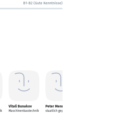
B1-B2 (Gute Kenntnisse)
Vitali Bunakov
Peter Menne
Klaus Ahlf
ik
Maschinenbautechnik
staatlich geprüfter
Maschinenbautechnik