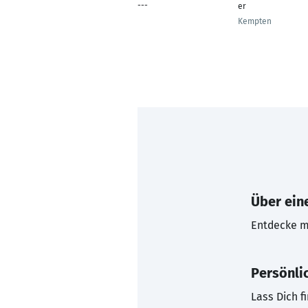
---
er
Kempten
Über eine
Entdecke mi
Persönli
Lass Dich f