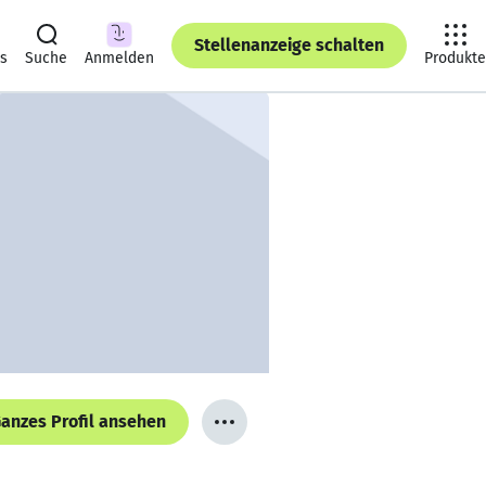
Stellenanzeige schalten
ts
Suche
Anmelden
Produkte
anzes Profil ansehen