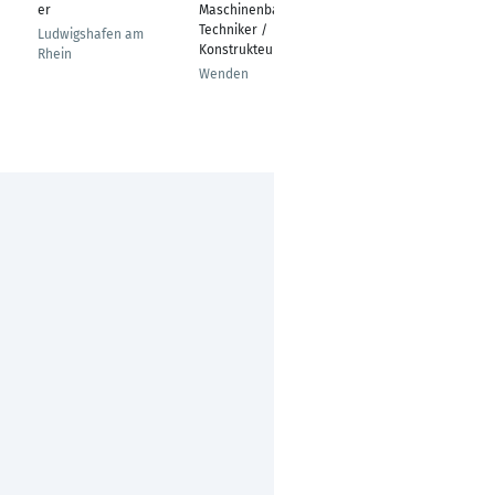
er
Maschinenbau-
er
Techniker /
Ludwigshafen am
Wolfsburg
Konstrukteur
Rhein
Wenden