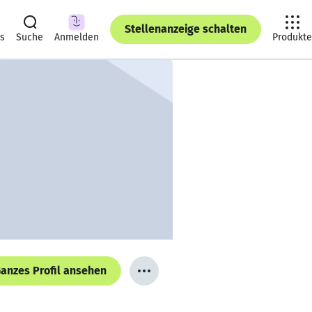
Stellenanzeige schalten
ts
Suche
Anmelden
Produkte
anzes Profil ansehen