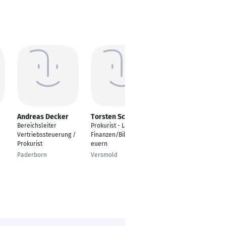
Andreas Decker
Torsten Schulte
Thomas Torke
Bereichsleiter
Prokurist - Leiter
Director Corporate
Vertriebssteuerung /
Finanzen/Bilanzen/St
Service Prokurist
Prokurist
euern
Bielefeld
Paderborn
Versmold