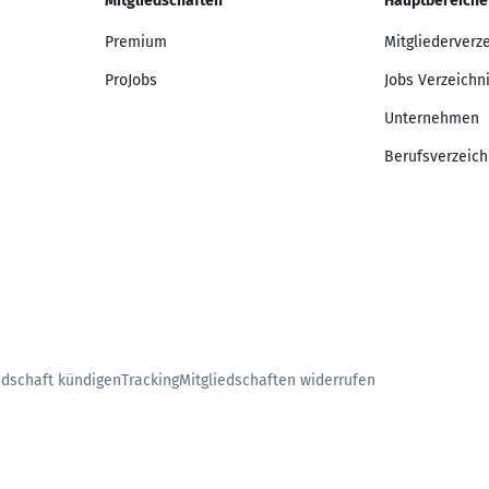
Mitgliedschaften
Hauptbereiche
Premium
Mitgliederverz
ProJobs
Jobs Verzeichn
Unternehmen
Berufsverzeich
edschaft kündigen
Tracking
Mitgliedschaften widerrufen