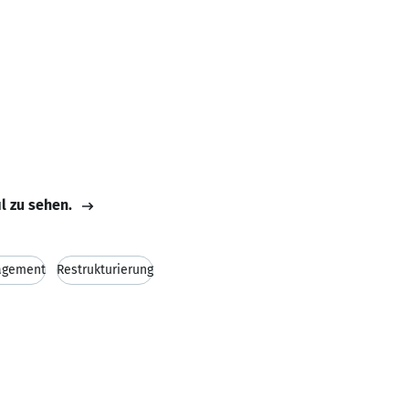
il zu sehen.
agement
Restrukturierung