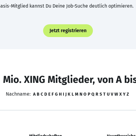
asis-Mitglied kannst Du Deine Job-Suche deutlich optimieren.
Jetzt registrieren
 Mio. XING Mitglieder, von A bi
Nachname:
A
B
C
D
E
F
G
H
I
J
K
L
M
N
O
P
Q
R
S
T
U
V
W
X
Y
Z