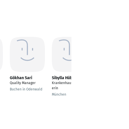
Gökhan Sari
Sibylla Hübner
Dennis Hühn
Quality Manager
Krankenhausapothek
Projektleiter
erin
Entwicklungsprojekte
Buchen in Odenwald
München
Lüdenscheid