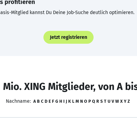
s profitieren
asis-Mitglied kannst Du Deine Job-Suche deutlich optimieren.
Jetzt registrieren
 Mio. XING Mitglieder, von A bi
Nachname:
A
B
C
D
E
F
G
H
I
J
K
L
M
N
O
P
Q
R
S
T
U
V
W
X
Y
Z