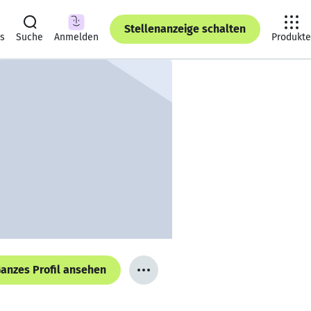
Stellenanzeige schalten
ts
Suche
Anmelden
Produkte
anzes Profil ansehen