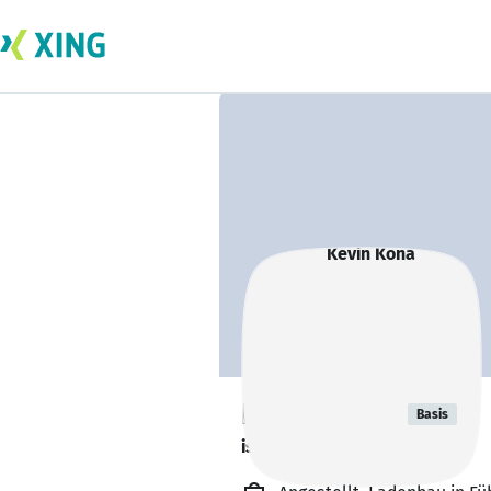
Kevin Kona
Basis
ist offen für Projekte. 🔎