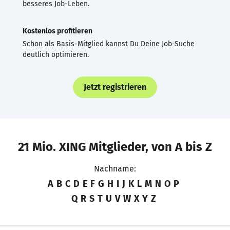
besseres Job-Leben.
Kostenlos profitieren
Schon als Basis-Mitglied kannst Du Deine Job-Suche
deutlich optimieren.
Jetzt registrieren
21 Mio. XING Mitglieder, von A bis Z
Nachname:
A
B
C
D
E
F
G
H
I
J
K
L
M
N
O
P
Q
R
S
T
U
V
W
X
Y
Z