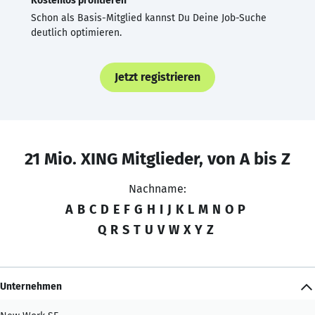
Kostenlos profitieren
Schon als Basis-Mitglied kannst Du Deine Job-Suche
deutlich optimieren.
Jetzt registrieren
21 Mio. XING Mitglieder, von A bis Z
Nachname:
A
B
C
D
E
F
G
H
I
J
K
L
M
N
O
P
Q
R
S
T
U
V
W
X
Y
Z
Unternehmen