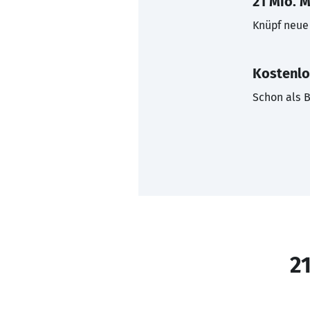
21 Mio. M
Knüpf neue 
Kostenlo
Schon als B
21