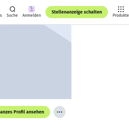
Stellenanzeige schalten
ts
Suche
Anmelden
Produkte
anzes Profil ansehen