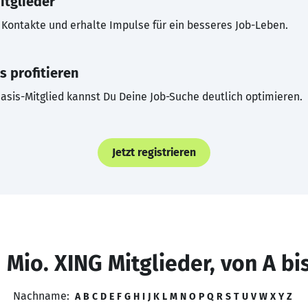
itglieder
Kontakte und erhalte Impulse für ein besseres Job-Leben.
s profitieren
asis-Mitglied kannst Du Deine Job-Suche deutlich optimieren.
Jetzt registrieren
 Mio. XING Mitglieder, von A bi
Nachname:
A
B
C
D
E
F
G
H
I
J
K
L
M
N
O
P
Q
R
S
T
U
V
W
X
Y
Z