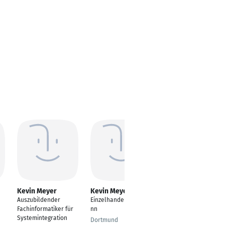
Kevin Meyer
Kevin Meyer
Kevin Meyer
Auszubildender
Einzelhandelskaufma
Team Lead Store
Fachinformatiker für
nn
Communication &
Systemintegration
Support
Dortmund