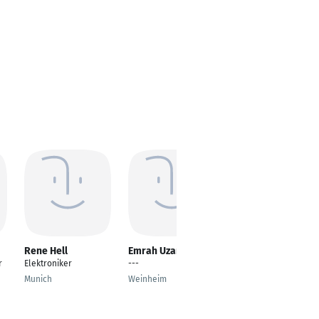
Rene Hell
Emrah Uzar
Alexander Schmidt
r
Elektroniker
---
Elektroniker für
Automatisierungstech
Munich
Weinheim
nik
Bonn