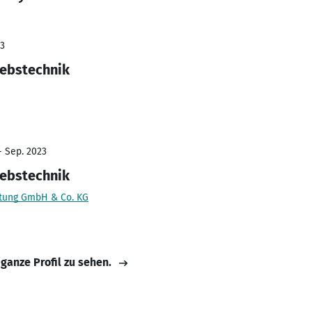
23
iebstechnik
- Sep. 2023
iebstechnik
stung GmbH & Co. KG
 ganze Profil zu sehen.