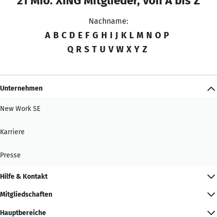
21 Mio. XING Mitglieder, von A bis Z
Nachname:
A
B
C
D
E
F
G
H
I
J
K
L
M
N
O
P
Q
R
S
T
U
V
W
X
Y
Z
Unternehmen
New Work SE
Karriere
Presse
Hilfe & Kontakt
Mitgliedschaften
Hauptbereiche