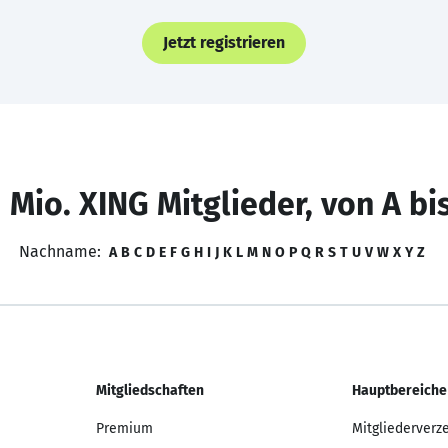
Jetzt registrieren
 Mio. XING Mitglieder, von A bi
Nachname:
A
B
C
D
E
F
G
H
I
J
K
L
M
N
O
P
Q
R
S
T
U
V
W
X
Y
Z
Mitgliedschaften
Hauptbereiche
Premium
Mitgliederverz