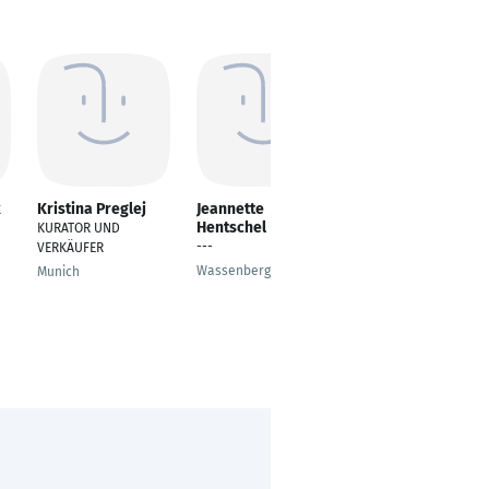
k
Kristina Preglej
Jeannette
Alexandra Wolf
Hentschel
KURATOR UND
Verkäuferin im
---
VERKÄUFER
Einzelhandel
Wassenberg
Munich
Hamburg