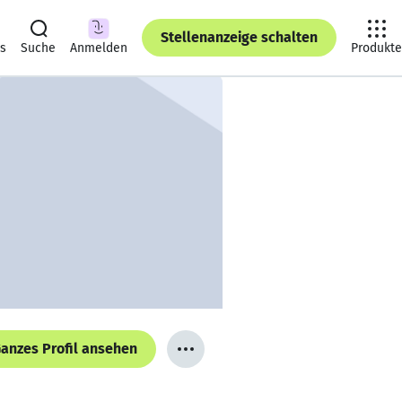
Stellenanzeige schalten
ts
Suche
Anmelden
Produkte
anzes Profil ansehen