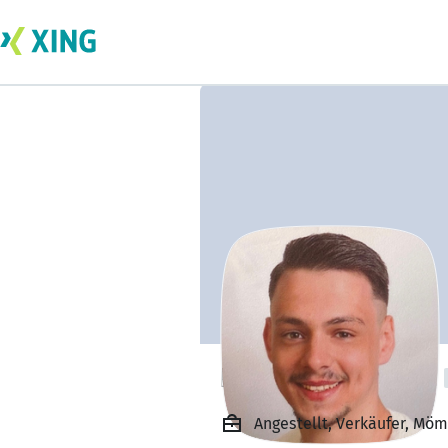
Kevin Sardignolo
Angestellt, Verkäufer, M