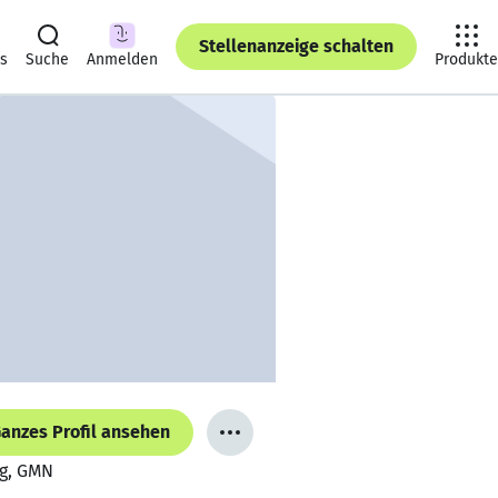
Stellenanzeige schalten
ts
Suche
Anmelden
Produkte
anzes Profil ansehen
ng, GMN