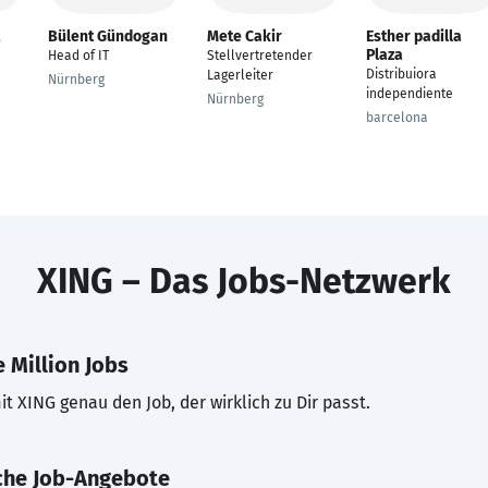
Bülent Gündogan
Mete Cakir
Esther padilla
Plaza
n
Head of IT
Stellvertretender
Distribuiora
Lagerleiter
Nürnberg
independiente
Nürnberg
barcelona
XING – Das Jobs-Netzwerk
 Million Jobs
t XING genau den Job, der wirklich zu Dir passt.
che Job-Angebote