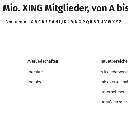
 Mio. XING Mitglieder, von A bi
Nachname:
A
B
C
D
E
F
G
H
I
J
K
L
M
N
O
P
Q
R
S
T
U
V
W
X
Y
Z
Mitgliedschaften
Hauptbereiche
Premium
Mitgliederverz
ProJobs
Jobs Verzeichn
Unternehmen
Berufsverzeich