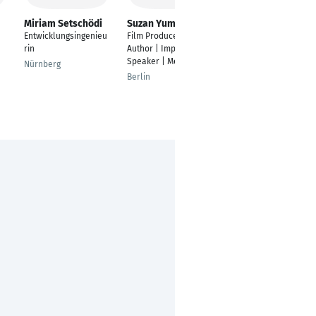
Miriam Setschödi
Suzan Yumerova
Ольга Кривонос
Entwicklungsingenieu
Film Producer |
*****
rin
Author | Impact
Новосибирск
Speaker | Mentor
Nürnberg
Berlin