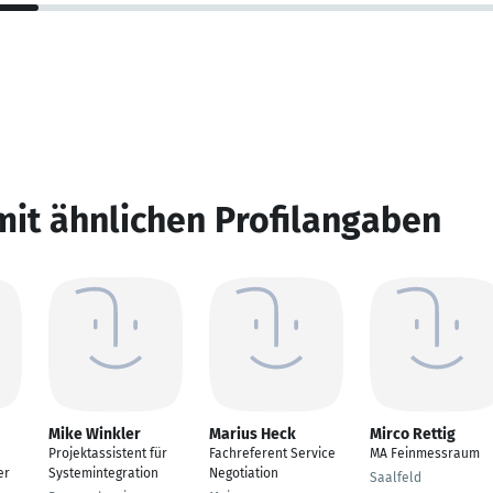
mit ähnlichen Profilangaben
Mike Winkler
Marius Heck
Mirco Rettig
Projektassistent für
Fachreferent Service
MA Feinmessraum
er
Systemintegration
Negotiation
Saalfeld