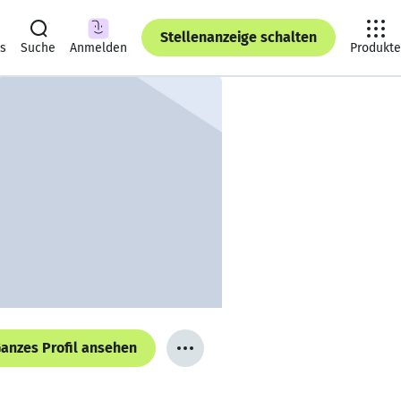
Stellenanzeige schalten
ts
Suche
Anmelden
Produkte
anzes Profil ansehen