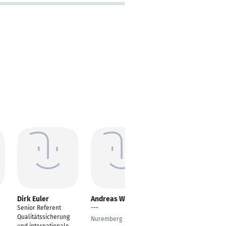
Dirk Euler
Andreas Wotawa
Stephanie
Leibauer
Senior Referent
---
Referentin integrierte
Qualitätssicherung
Nuremberg
Leistungssteuerung