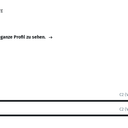
rg
 ganze Profil zu sehen.
C2 (
C2 (