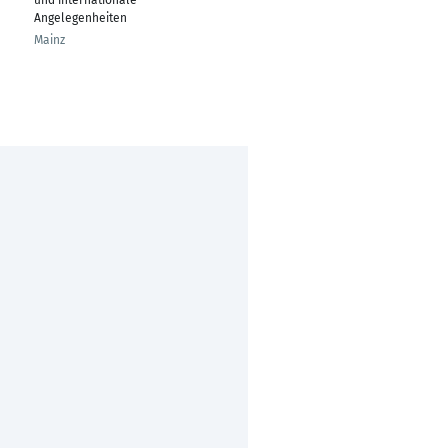
und internationale
Branche
Angelegenheiten
Duisburg
Mainz