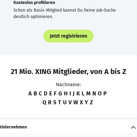
Kostenlos profitieren
Schon als Basis-Mitglied kannst Du Deine Job-Suche
deutlich optimieren.
Jetzt registrieren
21 Mio. XING Mitglieder, von A bis Z
Nachname:
A
B
C
D
E
F
G
H
I
J
K
L
M
N
O
P
Q
R
S
T
U
V
W
X
Y
Z
Unternehmen