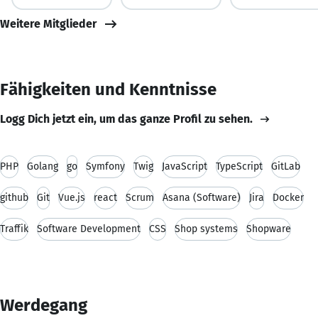
Weitere Mitglieder
Fähigkeiten und Kenntnisse
Logg Dich jetzt ein, um das ganze Profil zu sehen.
PHP
Golang
go
Symfony
Twig
JavaScript
TypeScript
GitLab
github
Git
Vue.js
react
Scrum
Asana (Software)
Jira
Docker
Traffik
Software Development
CSS
Shop systems
Shopware
Werdegang