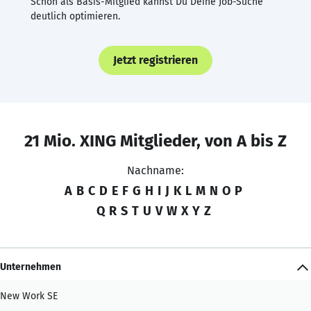
Schon als Basis-Mitglied kannst Du Deine Job-Suche
deutlich optimieren.
Jetzt registrieren
21 Mio. XING Mitglieder, von A bis Z
Nachname:
A
B
C
D
E
F
G
H
I
J
K
L
M
N
O
P
Q
R
S
T
U
V
W
X
Y
Z
Unternehmen
New Work SE