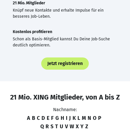
21 Mio. Mitglieder
Knüpf neue Kontakte und erhalte Impulse für ein
besseres Job-Leben.
Kostenlos profitieren
Schon als Basis-Mitglied kannst Du Deine Job-Suche
deutlich optimieren.
Jetzt registrieren
21 Mio. XING Mitglieder, von A bis Z
Nachname:
A
B
C
D
E
F
G
H
I
J
K
L
M
N
O
P
Q
R
S
T
U
V
W
X
Y
Z