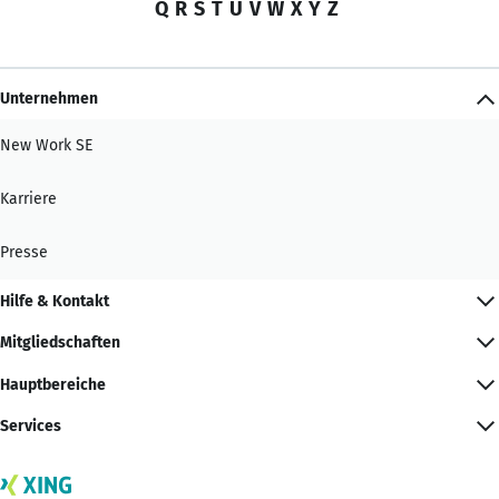
Q
R
S
T
U
V
W
X
Y
Z
Unternehmen
New Work SE
Karriere
Presse
Hilfe & Kontakt
Mitgliedschaften
Hauptbereiche
Services