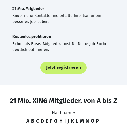
21 Mio. Mitglieder
Knüpf neue Kontakte und erhalte Impulse für ein
besseres Job-Leben.
Kostenlos profitieren
Schon als Basis-Mitglied kannst Du Deine Job-Suche
deutlich optimieren.
Jetzt registrieren
21 Mio. XING Mitglieder, von A bis Z
Nachname:
A
B
C
D
E
F
G
H
I
J
K
L
M
N
O
P