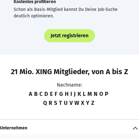
Kostenlos profitieren
Schon als Basis-Mitglied kannst Du Deine Job-Suche
deutlich optimieren.
Jetzt registrieren
21 Mio. XING Mitglieder, von A bis Z
Nachname:
A
B
C
D
E
F
G
H
I
J
K
L
M
N
O
P
Q
R
S
T
U
V
W
X
Y
Z
Unternehmen