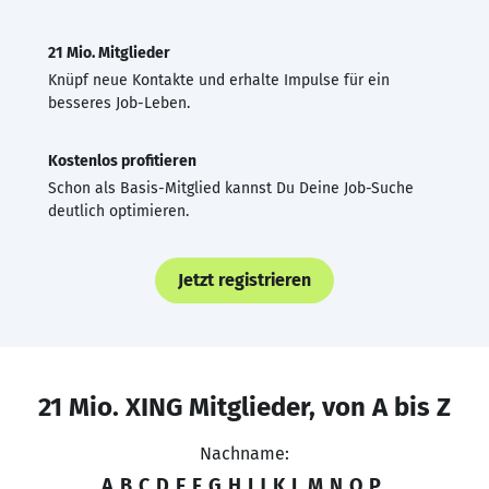
21 Mio. Mitglieder
Knüpf neue Kontakte und erhalte Impulse für ein
besseres Job-Leben.
Kostenlos profitieren
Schon als Basis-Mitglied kannst Du Deine Job-Suche
deutlich optimieren.
Jetzt registrieren
21 Mio. XING Mitglieder, von A bis Z
Nachname:
A
B
C
D
E
F
G
H
I
J
K
L
M
N
O
P