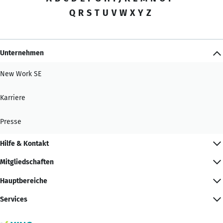
Q
R
S
T
U
V
W
X
Y
Z
Unternehmen
New Work SE
Karriere
Presse
Hilfe & Kontakt
Mitgliedschaften
Hauptbereiche
Services