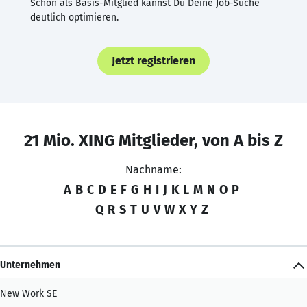
Schon als Basis-Mitglied kannst Du Deine Job-Suche
deutlich optimieren.
Jetzt registrieren
21 Mio. XING Mitglieder, von A bis Z
Nachname:
A
B
C
D
E
F
G
H
I
J
K
L
M
N
O
P
Q
R
S
T
U
V
W
X
Y
Z
Unternehmen
New Work SE