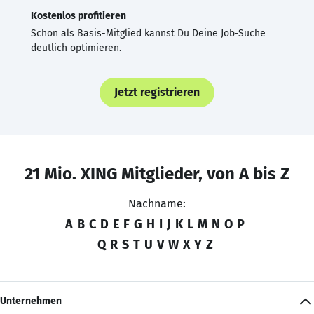
Kostenlos profitieren
Schon als Basis-Mitglied kannst Du Deine Job-Suche
deutlich optimieren.
Jetzt registrieren
21 Mio. XING Mitglieder, von A bis Z
Nachname:
A
B
C
D
E
F
G
H
I
J
K
L
M
N
O
P
Q
R
S
T
U
V
W
X
Y
Z
Unternehmen