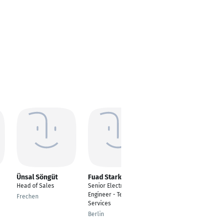
Ünsal Söngüt
Fuad Stark
Fitore Nura
Head of Sales
Senior Electrical
---
Engineer - Technical
Frechen
Cologne
Services
Berlin