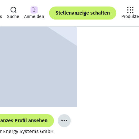
Stellenanzeige schalten
ts
Suche
Anmelden
Produkte
anzes Profil ansehen
lar Energy Systems GmbH