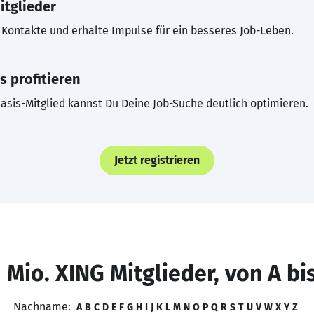
itglieder
Kontakte und erhalte Impulse für ein besseres Job-Leben.
s profitieren
asis-Mitglied kannst Du Deine Job-Suche deutlich optimieren.
Jetzt registrieren
 Mio. XING Mitglieder, von A bi
Nachname:
A
B
C
D
E
F
G
H
I
J
K
L
M
N
O
P
Q
R
S
T
U
V
W
X
Y
Z