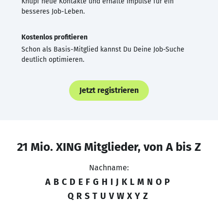
Knüpf neue Kontakte und erhalte Impulse für ein
besseres Job-Leben.
Kostenlos profitieren
Schon als Basis-Mitglied kannst Du Deine Job-Suche
deutlich optimieren.
Jetzt registrieren
21 Mio. XING Mitglieder, von A bis Z
Nachname:
A
B
C
D
E
F
G
H
I
J
K
L
M
N
O
P
Q
R
S
T
U
V
W
X
Y
Z