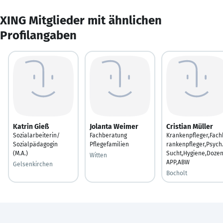
XING Mitglieder mit ähnlichen
Profilangaben
Katrin Gieß
Jolanta Weimer
Cristian Müller
Sozialarbeiterin/
Fachberatung
Krankenpfleger,Fach
Sozialpädagogin
Pflegefamilien
rankenpfleger,Psych.
(M.A.)
Sucht,Hygiene,Dozen
Witten
APP,ABW
Gelsenkirchen
Bocholt