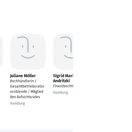
Juliane Möller
Sigrid Marina
Evangelia Vasiliori
Andritzki
Buchhändlerin /
---
Finanzbuchhalterin
Gesamtbetriebsratsv
Minden
orsitzende / Mitglied
Hamburg
des Aufsichtsrates
Hamburg