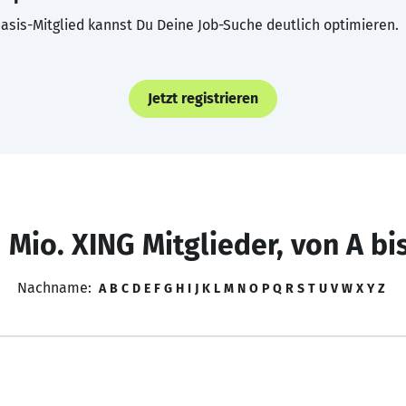
asis-Mitglied kannst Du Deine Job-Suche deutlich optimieren.
Jetzt registrieren
 Mio. XING Mitglieder, von A bi
Nachname:
A
B
C
D
E
F
G
H
I
J
K
L
M
N
O
P
Q
R
S
T
U
V
W
X
Y
Z