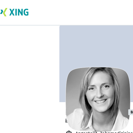
Kinga Michalska
B
ist offen für Projekte. 🔎