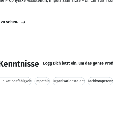
he Prophylaxe Assistentin, Impuls Zahnärzte – Dr. Christian Kö
e zu sehen.
Kenntnisse
Logg Dich jetzt ein, um das ganze Prof
nikationsfähigkeit
Empathie
Organisationstalent
Fachkompetenz