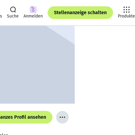
Stellenanzeige schalten
ts
Suche
Anmelden
Produkte
anzes Profil ansehen