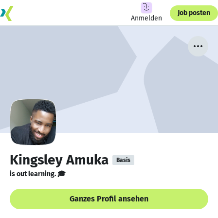
Job posten
Anmelden
Kingsley Amuka
Basis
is out learning. 🎓
Ganzes Profil ansehen