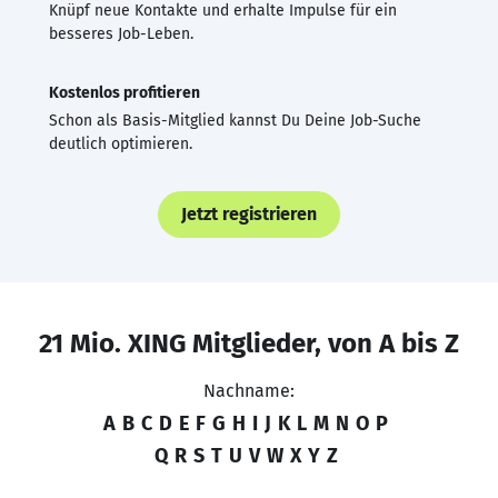
Knüpf neue Kontakte und erhalte Impulse für ein
besseres Job-Leben.
Kostenlos profitieren
Schon als Basis-Mitglied kannst Du Deine Job-Suche
deutlich optimieren.
Jetzt registrieren
21 Mio. XING Mitglieder, von A bis Z
Nachname:
A
B
C
D
E
F
G
H
I
J
K
L
M
N
O
P
Q
R
S
T
U
V
W
X
Y
Z