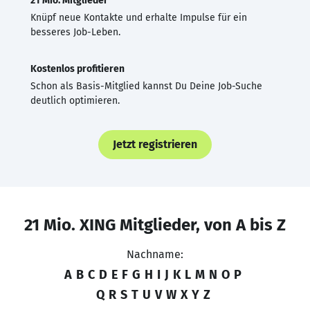
21 Mio. Mitglieder
Knüpf neue Kontakte und erhalte Impulse für ein
besseres Job-Leben.
Kostenlos profitieren
Schon als Basis-Mitglied kannst Du Deine Job-Suche
deutlich optimieren.
Jetzt registrieren
21 Mio. XING Mitglieder, von A bis Z
Nachname:
A
B
C
D
E
F
G
H
I
J
K
L
M
N
O
P
Q
R
S
T
U
V
W
X
Y
Z