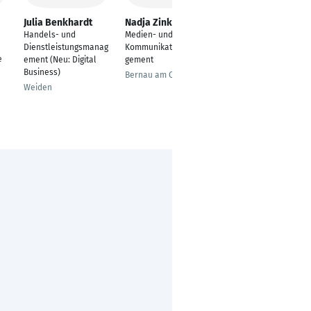
Julia Benkhardt
Nadja Zinkgraff
Dominique
Herrmann-
Handels- und
Medien- und
Preschnofsky
Dienstleistungsmanag
Kommunikationsmana
---
e
ement (Neu: Digital
gement
Business)
Wien
Bernau am Chiemsee
Weiden