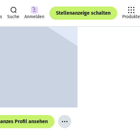
Stellenanzeige schalten
ts
Suche
Anmelden
Produkte
anzes Profil ansehen