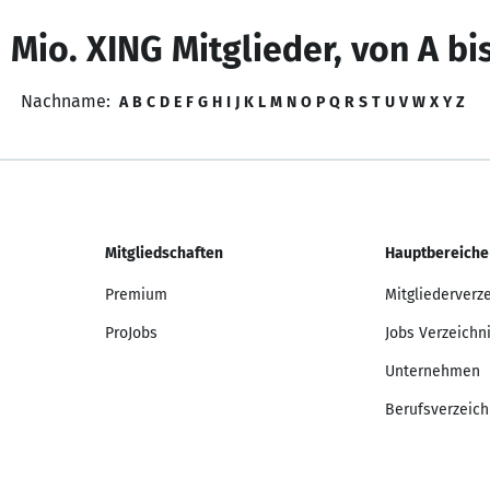
 Mio. XING Mitglieder, von A bi
Nachname:
A
B
C
D
E
F
G
H
I
J
K
L
M
N
O
P
Q
R
S
T
U
V
W
X
Y
Z
Mitgliedschaften
Hauptbereiche
Premium
Mitgliederverz
ProJobs
Jobs Verzeichn
Unternehmen
Berufsverzeich