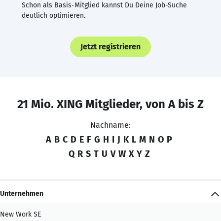
Schon als Basis-Mitglied kannst Du Deine Job-Suche
deutlich optimieren.
Jetzt registrieren
21 Mio. XING Mitglieder, von A bis Z
Nachname:
A
B
C
D
E
F
G
H
I
J
K
L
M
N
O
P
Q
R
S
T
U
V
W
X
Y
Z
Unternehmen
New Work SE