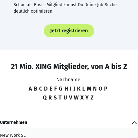
Schon als Basis-Mitglied kannst Du Deine Job-Suche
deutlich optimieren.
Jetzt registrieren
21 Mio. XING Mitglieder, von A bis Z
Nachname:
A
B
C
D
E
F
G
H
I
J
K
L
M
N
O
P
Q
R
S
T
U
V
W
X
Y
Z
Unternehmen
New Work SE